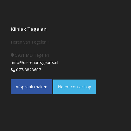
Kliniek Tegelen
Heren van Tegelen 1
5931 MD Tegelen
info@dierenartsgeurts.nl
077-3823607
Afspraak maken
Neem contact op