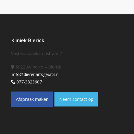
Kliniek Blerick
Vastenavondkampstraat 2
5922 AV Venlo – Blerick
info@dierenartsgeurts.nl
077-3823607
Afspraak maken
Neem contact op