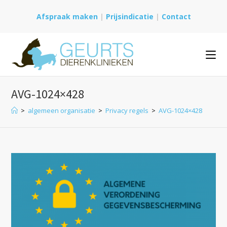
Ga
Afspraak maken
|
Prijsindicatie
|
Contact
naar
inhoud
AVG-1024×428
>
algemeen organisatie
>
Privacy regels
>
AVG-1024×428