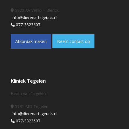
5922 AV Venlo – Blerick
info@dierenartsgeurts.nl
077-3823607
Afspraak maken
Neem contact op
Kliniek Tegelen
Heren van Tegelen 1
5931 MD Tegelen
info@dierenartsgeurts.nl
077-3823607