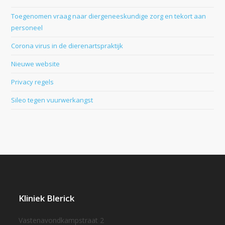
Toegenomen vraag naar diergeneeskundige zorg en tekort aan
personeel
Corona virus in de dierenartspraktijk
Nieuwe website
Privacy regels
Sileo tegen vuurwerkangst
Kliniek Blerick
Vastenavondkampstraat 2