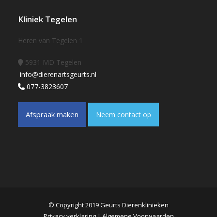
Kliniek Tegelen
Heren van Tegelen 1
5931 MD Tegelen
info@dierenartsgeurts.nl
077-3823607
Afspraak maken
Neem contact op
© Copyright 2019 Geurts Dierenklinieken
Privacy verklaring
|
Algemene Voorwaarden