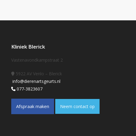
Kliniek Blerick
Vastenavondkampstraat 2
5922 AV Venlo – Blerick
info@dierenartsgeurts.nl
077-3823607
Afspraak maken
Neem contact op