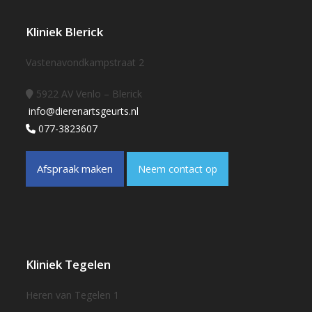
Kliniek Blerick
Vastenavondkampstraat 2
5922 AV Venlo – Blerick
info@dierenartsgeurts.nl
077-3823607
Afspraak maken
Neem contact op
Kliniek Tegelen
Heren van Tegelen 1