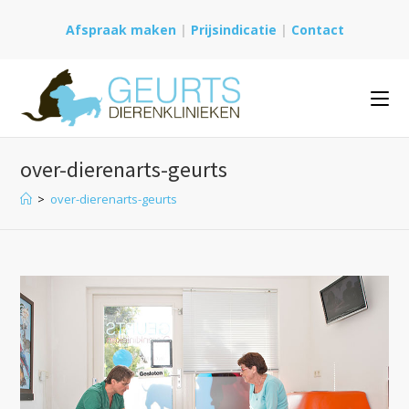
Ga
Afspraak maken
|
Prijsindicatie
|
Contact
naar
inhoud
over-dierenarts-geurts
>
over-dierenarts-geurts