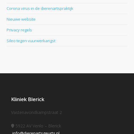
Corona virus in de dierenartspraktijk
Nieuwe website
Privacy regels
Sileo tegen vuurwerkangst
Kliniek Blerick
Vastenavondkampstraat 2
5922 AV Venlo – Blerick
info@dierenartsgeurts.nl