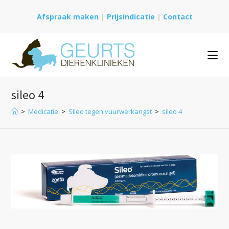
Ga
Afspraak maken
|
Prijsindicatie
|
Contact
naar
inhoud
sileo 4
>
Medicatie
>
Sileo tegen vuurwerkangst
>
sileo 4