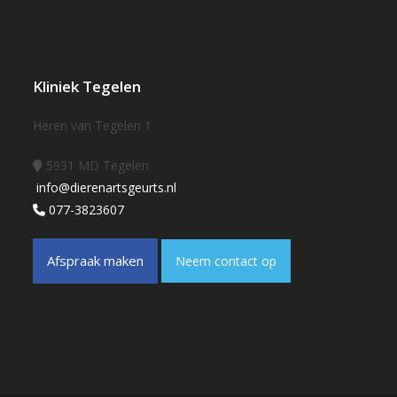
Kliniek Tegelen
Heren van Tegelen 1
5931 MD Tegelen
info@dierenartsgeurts.nl
077-3823607
Afspraak maken
Neem contact op