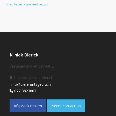
Sileo tegen vuurwerkangst
Kliniek Blerick
Vastenavondkampstraat 2
5922 AV Venlo – Blerick
info@dierenartsgeurts.nl
077-3823607
Afspraak maken
Neem contact op