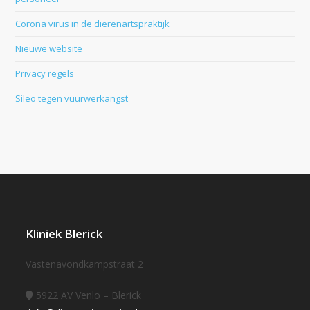
Corona virus in de dierenartspraktijk
Nieuwe website
Privacy regels
Sileo tegen vuurwerkangst
Kliniek Blerick
Vastenavondkampstraat 2
5922 AV Venlo – Blerick