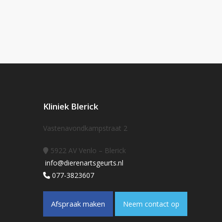
Kliniek Blerick
Vastenavondkampstraat 2
5922 AV Venlo – Blerick
info@dierenartsgeurts.nl
077-3823607
Afspraak maken
Neem contact op