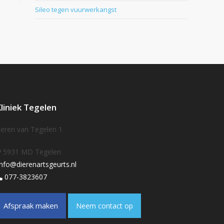
Sileo tegen vuurwerkangst
liniek Tegelen
eren van Tegelen 1
5931 MD Tegelen
nfo@dierenartsgeurts.nl
077-3823607
Afspraak maken
Neem contact op