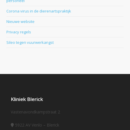
personeel
Corona virus in de dierenartspraktijk
Nieuwe website
Privacy regels
Sileo tegen vuurwerkangst
Kliniek Blerick
Vastenavondkampstraat 2
5922 AV Venlo – Blerick